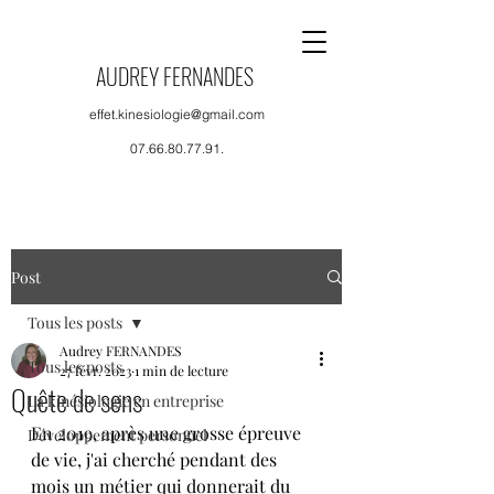
AUDREY FERNANDES
effet.kinesiologie@gmail.com
07.66.80.77.91
.
Post
Tous les posts
Audrey FERNANDES
Tous les posts
27 févr. 2023
1 min de lecture
Quête de sens
La kinésiologie en entreprise
En 2019, après une grosse épreuve 
Développement personnel
de vie, j'ai cherché pendant des 
mois un métier qui donnerait du 