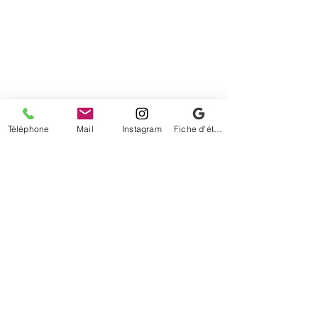
Téléphone
Mail
Instagram
Fiche d'établissement Google
Commentaires
Je t'aime à condition que