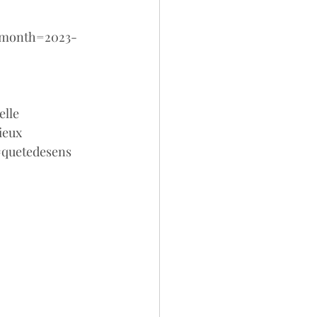
1?month=2023-
elle
ieux
#quetedesens