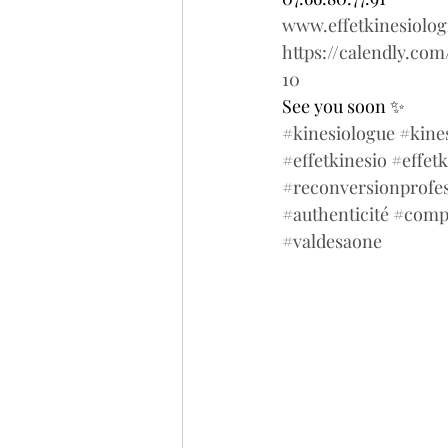
www.effetkinesiologi
https://calendly.co
10
See you soon ✨
#kinesiologue
#kine
#effetkinesio
#effetk
#reconversionprofes
#authenticité
#comp
#valdesaone