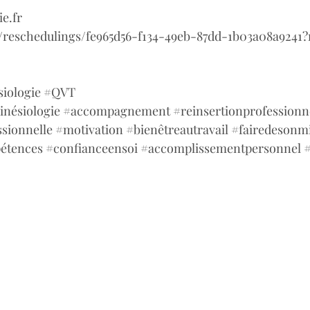
e.fr
m/reschedulings/fe965d56-f134-49eb-87dd-1b03a08a924
siologie
#QVT
inésiologie
#accompagnement
#reinsertionprofessionn
sionnelle
#motivation
#bienêtreautravail
#fairedesonm
étences
#confianceensoi
#accomplissementpersonnel