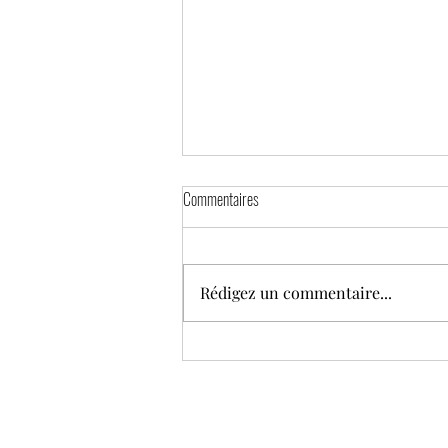
Commentaires
Rédigez un commentaire...
Je ne suis pas une adepte des
traditionnels vœux de bonne année.