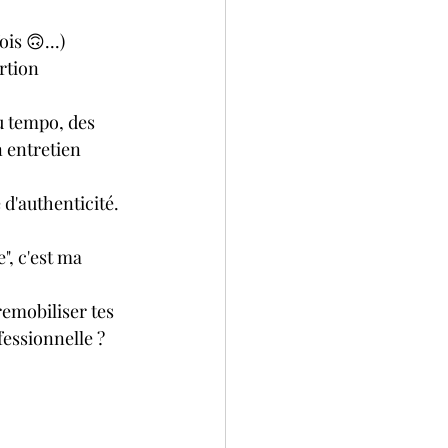
s 🙃...) 
rtion 
u tempo, des 
 entretien 
d'authenticité. 
, c'est ma 
remobiliser tes 
fessionnelle ?