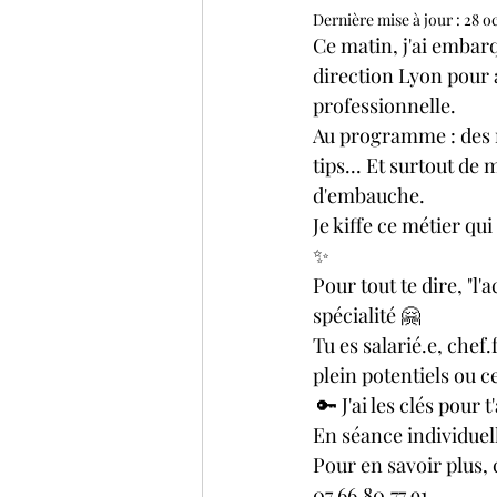
Dernière mise à jour :
28 oc
Ce matin, j'ai embarq
direction Lyon pour a
professionnelle.
Au programme : des m
tips... Et surtout d
d'embauche.
Je kiffe ce métier qu
✨
Pour tout te dire, "
spécialité 🤗
Tu es salarié.e, chef
plein potentiels ou c
 🔑 J'ai les clés po
En séance individuell
Pour en savoir plus, c'
07.66.80.77.91