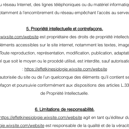
réseau Internet, des lignes téléphoniques ou du matériel informatiqu
otamment à l’encombrement du réseau empêchant l’accès au serveu
5. Propriété intellectuelle et contrefaçons.
e.wixsite.com/website
est propriétaire des droits de propriété intellectu
léments accessibles sur le site internet, notamment les textes, ima
Toute reproduction, représentation, modification, publication, adaptat
 que soit le moyen ou le procédé utilisé, est interdite, sauf autorisat
:
https://effetkinesiologie.wixsite.com/website
 autorisée du site ou de l’un quelconque des éléments qu’il contien
refaçon et poursuivie conformément aux dispositions des articles L.3
de Propriété Intellectuelle.
6. Limitations de responsabilité.
https://effetkinesiologie.wixsite.com/website
agit en tant qu’éditeur d
logie.wixsite.com/website
est responsable de la qualité et de la véracit