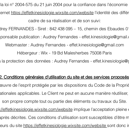
e la loi n° 2004-575 du 21 juin 2004 pour la confiance dans l'économie
nternet
https://effetkinesiologie.wixsite.com/website
l'identité des diff
cadre de sa réalisation et de son suivi:
Audrey FERNANDES - Siret : 842 438 095 – 15, chemin des Ebaudes
ponsable publication : Audrey Fernandes - effet.kinesiologie@gmail
Webmaster : Audrey Fernandes - effet.kinesiologie@gmail.com
Hébergeur : Wix - 19 Bd Malesherbes 75008 Paris
 la protection des données : Audrey Fernandes - effet.kinesiologie
2. Conditions générales d’utilisation du site et des services proposés
œuvre de l’esprit protégée par les dispositions du Code de la Propriét
tionales applicables. Le Client ne peut en aucune manière réutiliser,
son propre compte tout ou partie des éléments ou travaux du Site.
://effetkinesiologie.wixsite.com/website
implique l’acceptation pleine 
i-après décrites. Ces conditions d’utilisation sont susceptibles d’être
teurs du site
https://effetkinesiologie.wixsite.com/website
sont donc i