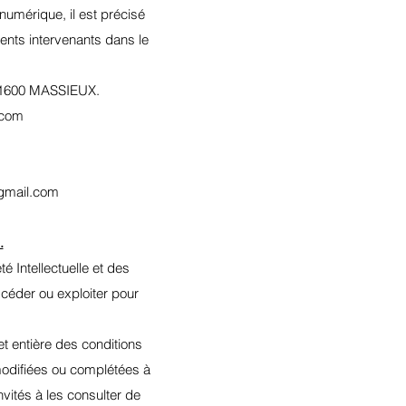
 numérique, il est précisé
érents intervenants dans le
 01600 MASSIEUX.
.com
@gmail.com
.
é Intellectuelle et des
 céder ou exploiter pour
et entière des conditions
 modifiées ou complétées à
nvités à les consulter de