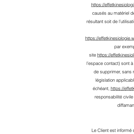
https://effetkinesiolo
causés au matériel de 
résultant soit de l’utili
https://effetkinesiologie
par exempl
site
https://effetkinesi
l’espace contact) sont à 
de supprimer, sans 
législation applicab
échéant,
https://effe
responsabilité civil
diffaman
Le Client est informé