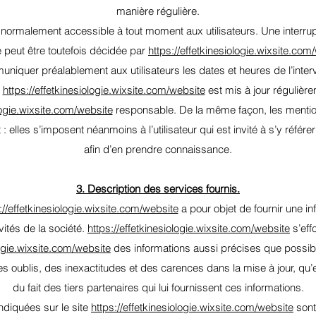
manière régulière.
t normalement accessible à tout moment aux utilisateurs. Une interru
peut être toutefois décidée par
https://effetkinesiologie.wixsite.com
niquer préalablement aux utilisateurs les dates et heures de l’interv
b
https://effetkinesiologie.wixsite.com/website
est mis à jour régulièr
ologie.wixsite.com/website
responsable. De la même façon, les mentio
 elles s’imposent néanmoins à l’utilisateur qui est invité à s’y référe
afin d’en prendre connaissance.
3. Description des services fournis.
://effetkinesiologie.wixsite.com/website
a pour objet de fournir une i
vités de la société.
https://effetkinesiologie.wixsite.com/website
s’effo
logie.wixsite.com/website
des informations aussi précises que possible
s oublis, des inexactitudes et des carences dans la mise à jour, qu’el
du fait des tiers partenaires qui lui fournissent ces informations.
indiquées sur le site
https://effetkinesiologie.wixsite.com/website
sont 