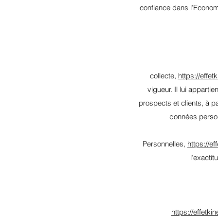
confiance dans l’Econom
collecte,
https://effe
vigueur. Il lui apparti
prospects et clients, à p
données personn
Personnelles,
https://e
l’exacti
https://effetki