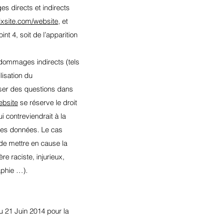
 directs et indirects
wixsite.com/website
, et
nt 4, soit de l’apparition
dommages indirects (tels
lisation du
oser des questions dans
ebsite
se réserve le droit
contreviendrait à la
n des données. Le cas
de mettre en cause la
e raciste, injurieux,
aphie …).
u 21 Juin 2014 pour la