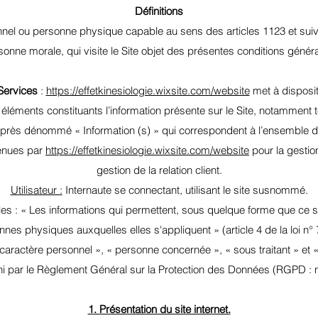
Définitions
ionnel ou personne physique capable au sens des articles 1123 et suiv
sonne morale, qui visite le Site objet des présentes conditions généra
 Services
:
https://effetkinesiologie.wixsite.com/website
met à disposit
éments constituants l’information présente sur le Site, notamment 
près dénommé « Information (s) » qui correspondent à l’ensemble 
tenues par
https://effetkinesiologie.wixsite.com/website
pour la gestio
gestion de la relation client.
Utilisateur :
Internaute se connectant, utilisant le site susnommé.
es : « Les informations qui permettent, sous quelque forme que ce s
onnes physiques auxquelles elles s'appliquent » (article 4 de la loi n°
aractère personnel », « personne concernée », « sous traitant » et 
ini par le Règlement Général sur la Protection des Données (RGPD : 
1. Présentation du site internet.