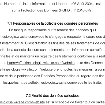
ie Numérique, la Loi Informatique et Liberté du 06 Août 2004 ainsi 
sur la Protection des Données (RGPD : n° 2016-679).
7.1 Responsables de la collecte des données personnelles
En tant que responsable du traitement des données qu’il
tkinesiologie.wixsite.com/website
s’engage à respecter le cadre des di
ent notamment au Client d’établir les finalités de ses traitements de d
artir de la collecte de leurs consentements, une information complète 
elles et de maintenir un registre des traitements conforme à la réal
que
https://effetkinesiologie.wixsite.com/website
traite des Données
ffetkinesiologie.wixsite.com/website
prend toutes les mesures raisonn
tude et de la pertinence des Données Personnelles au regard des final
lesquelles
https://effetkinesiologie.wixsite.com/website
les traite.
7.2 Finalité des données collectées
nesiologie.wixsite.com/website
est susceptible de traiter tout ou parti