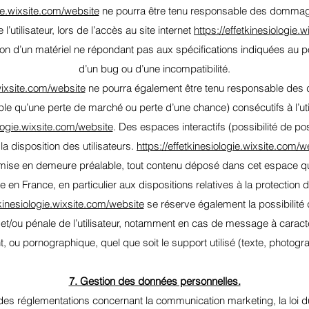
gie.wixsite.com/website
ne pourra être tenu responsable des dommages
l’utilisateur, lors de l’accès au site internet
https://effetkinesiologie.
sation d’un matériel ne répondant pas aux spécifications indiquées au poi
d’un bug ou d’une incompatibilité.
.wixsite.com/website
ne pourra également être tenu responsable des 
e qu’une perte de marché ou perte d’une chance) consécutifs à l’uti
ologie.wixsite.com/website
. Des espaces interactifs (possibilité de p
la disposition des utilisateurs.
https://effetkinesiologie.wixsite.com/w
mise en demeure préalable, tout contenu déposé dans cet espace qui 
le en France, en particulier aux dispositions relatives à la protectio
tkinesiologie.wixsite.com/website
se réserve également la possibilité 
e et/ou pénale de l’utilisateur, notamment en cas de message à caractèr
t, ou pornographique, quel que soit le support utilisé (texte, photogr
7. Gestion des données personnelles.
 des réglementations concernant la communication marketing, la loi d