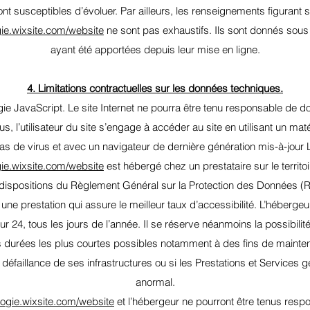
ont susceptibles d’évoluer. Par ailleurs, les renseignements figurant s
ogie.wixsite.com/website
ne sont pas exhaustifs. Ils sont donnés sous
ayant été apportées depuis leur mise en ligne.
4. Limitations contractuelles sur les données techniques.
logie JavaScript. Le site Internet ne pourra être tenu responsable de
plus, l’utilisateur du site s’engage à accéder au site en utilisant un ma
as de virus et avec un navigateur de dernière génération mis-à-jour 
ogie.wixsite.com/website
est hébergé chez un prestataire sur le territ
ispositions du Règlement Général sur la Protection des Données (
r une prestation qui assure le meilleur taux d’accessibilité. L’hébergeu
 24, tous les jours de l’année. Il se réserve néanmoins la possibilité
 durées les plus courtes possibles notamment à des fins de mainten
 défaillance de ses infrastructures ou si les Prestations et Services g
anormal.
ologie.wixsite.com/website
et l’hébergeur ne pourront être tenus res