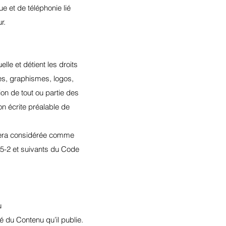
e et de téléphonie lié
r.
elle et détient les droits
ges, graphismes, logos,
ion de tout ou partie des
ion écrite préalable de
t sera considérée comme
35-2 et suivants du Code
u
é du Contenu qu’il publie.