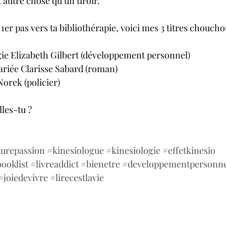
 autre chose qu’un tiroir.
e 1er pas vers ta bibliothérapie, voici mes 3 titres choucho
 Elizabeth Gilbert (développement personnel)
ariée Clarisse Sabard (roman)
Norek (policier)
lles-tu ?
turepassion
#kinesiologue
#kinesiologie
#effetkinesio
ooklist
#livreaddict
#bienetre
#developpementpersonne
#joiedevivre
#lirecestlavie