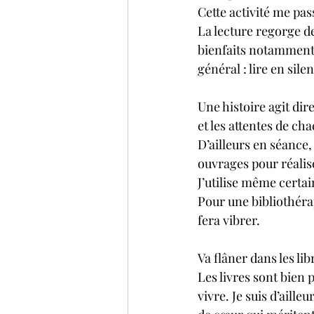
Cette activité me pa
La lecture regorge d
bienfaits notamment 
général : lire en sile
Une histoire agit dir
et les attentes de ch
D’ailleurs en séance,
ouvrages pour réalis
J’utilise même certai
Pour une bibliothérapi
fera vibrer.
Va flâner dans les lib
Les livres sont bien 
vivre. Je suis d’aill