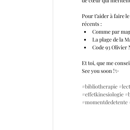
de cœur qui méritent
Pour t’aider à faire l
récents :
Comme par magie
La plage de la M
Code 93 Olivier 
Et toi, que me consei
See you soon !✨
#bibliotherapie
#lec
#effetkinesiologie
#b
#momentdedetente