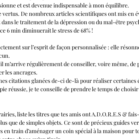
ssionne et est devenue indispensable à mon équilibre.
e vertus. De nombreux articles scientifiques ont mis en é
dans le traitement de la dépression ou du mal-être psyc
nce 6 min diminuerait le stress de 68% !
ectement sur l’esprit de façon personnalisée : elle résonn
acun.
 il m’arrive régulièrement de conseiller, voire même, de 
er les ancrages.
nes citations glanées de-ci de-là pour réaliser certaines 
e réussie, je te conseille de prendre le temps de choisir l
rairies, liste les titres que tes amis ont A.D.O.R.E.S & fai
plus que de simples objets. Ce sont de précieux guides vers
eurs en train d’aménager un coin spécial à la maison pour 