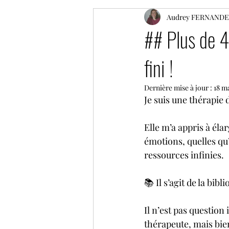
Audrey FERNANDE
## Plus de 4
fini !
Dernière mise à jour :
18 m
Je suis une thérapie 
Elle m’a appris à él
émotions, quelles qu’
ressources infinies.
📚 Il s’agit de la bibl
Il n’est pas question
thérapeute, mais bien