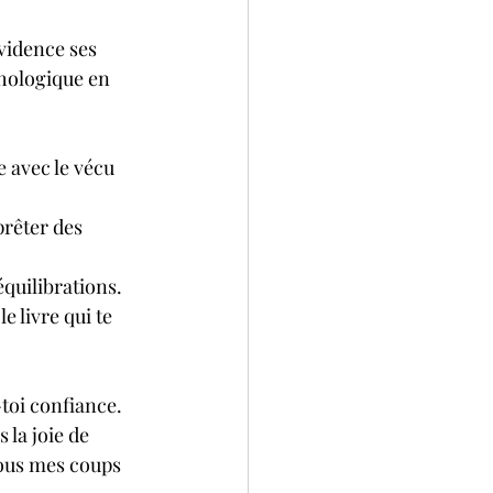
vidence ses 
hologique en 
e avec le vécu 
prêter des 
équilibrations.
e livre qui te 
s-toi confiance.
 la joie de 
tous mes coups 